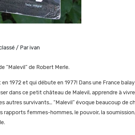
classé
/ Par
ivan
de “Malevil” de Robert Merle.
écrit en 1972 et qui débute en 1977! Dans une France bal
ser dans ce petit château de Malevil, apprendre à vivre
les autres survivants… “Malevil” évoque beaucoup de chos
, les rapports femmes-hommes, le pouvoir, la soumission,
e.